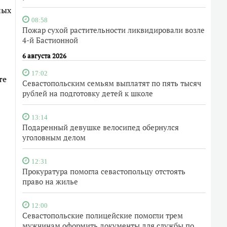
ных
08:58
Пожар сухой растительности ликвидировали возле
4-й Бастионной
6 августа 2026
17:02
те
Севастопольским семьям выплатят по пять тысяч
рублей на подготовку детей к школе
13:14
Подаренный девушке велосипед обернулся
уголовным делом
12:31
Прокуратура помогла севастопольцу отстоять
право на жилье
12:00
Севастопольские полицейские помогли трем
мужчинам оформить документы для службы по