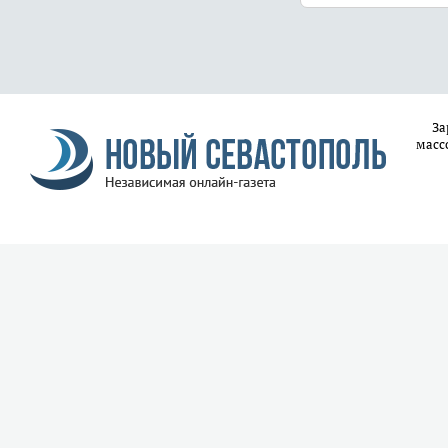
За
масс