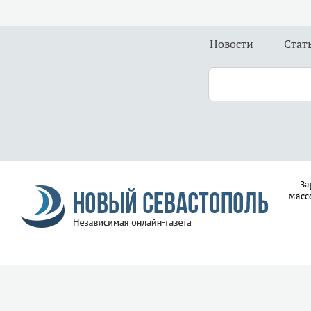
Новости
Стат
За
масс