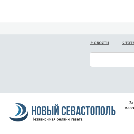
Новости
Стат
За
масс