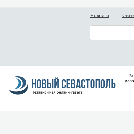
Новости
Стат
За
масс