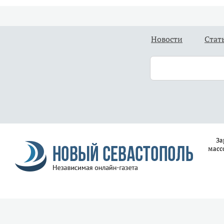
Новости
Стат
За
масс