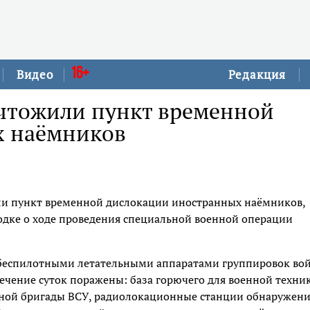
16+
Видео
Редакция
чтожили пункт временной
х наёмников
ли пункт временной дислокации иностранных наёмников,
сводке о ходе проведения специальной военной операции
беспилотными летательными аппаратами группировок во
ечение суток поражены: база горючего для военной техни
нной бригады ВСУ, радиолокационные станции обнаружени