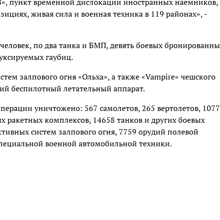
В», пункт временной дислокации иностранных наёмников,
ициях, живая сила и военная техника в 119 районах», -
 человек, по два танка и БМП, девять боевых бронированны
уксируемых гаубиц.
тем залпового огня «Ольха», а также «Vampire» чешского
кий беспилотный летательный аппарат.
перации уничтожено: 567 самолетов, 265 вертолетов, 107
х ракетных комплексов, 14658 танков и других боевых
ивных систем залпового огня, 7759 орудий полевой
специальной военной автомобильной техники.