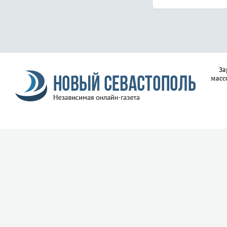
За
масс