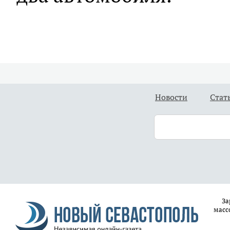
Новости
Стат
За
масс