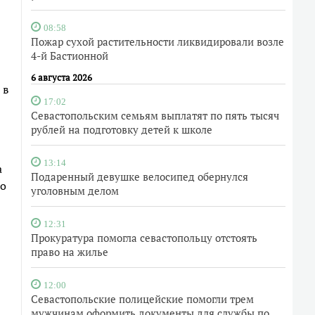
08:58
Пожар сухой растительности ликвидировали возле
4-й Бастионной
6 августа 2026
 в
17:02
Севастопольским семьям выплатят по пять тысяч
рублей на подготовку детей к школе
13:14
а
Подаренный девушке велосипед обернулся
но
уголовным делом
12:31
Прокуратура помогла севастопольцу отстоять
право на жилье
12:00
Севастопольские полицейские помогли трем
мужчинам оформить документы для службы по