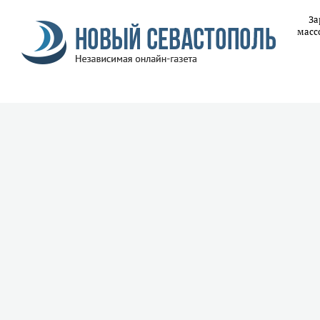
За
масс