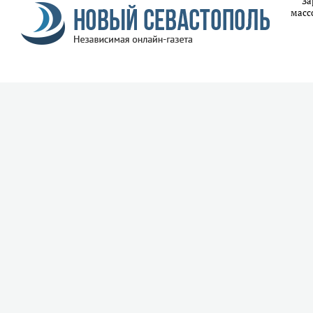
За
масс