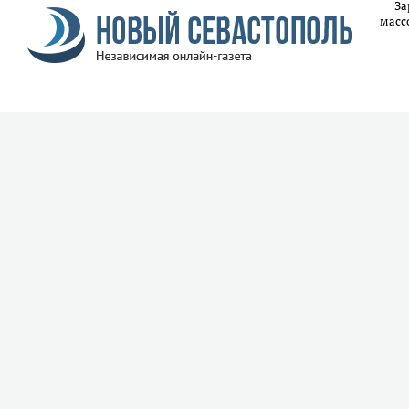
За
масс