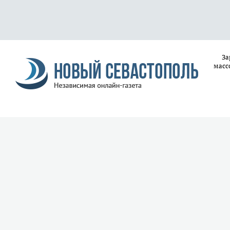
За
масс