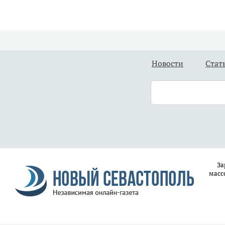
Новости
Стат
За
масс