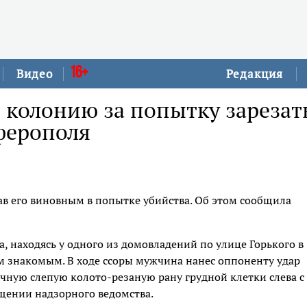
16+
Видео
Редакция
 колонию за попытку зарезат
ферополя
в его виновным в попытке убийства. Об этом сообщила
а, находясь у одного из домовладений по улице Горького в
м знакомым. В ходе ссоры мужчина нанес оппоненту удар
чную слепую колото-резаную рану грудной клетки слева с
бщении надзорного ведомства.