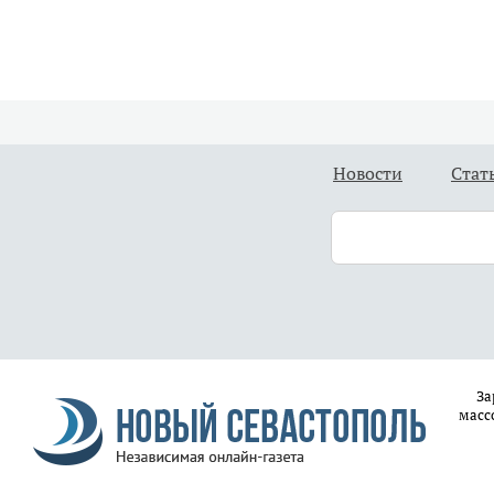
Новости
Стат
За
масс