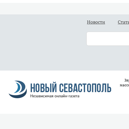
Новости
Стат
За
масс