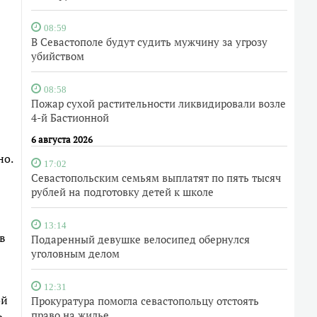
08:59
В Севастополе будут судить мужчину за угрозу
убийством
08:58
Пожар сухой растительности ликвидировали возле
4-й Бастионной
6 августа 2026
но.
17:02
Севастопольским семьям выплатят по пять тысяч
рублей на подготовку детей к школе
13:14
в
Подаренный девушке велосипед обернулся
уголовным делом
12:31
ой
Прокуратура помогла севастопольцу отстоять
право на жилье