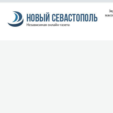
За
масс