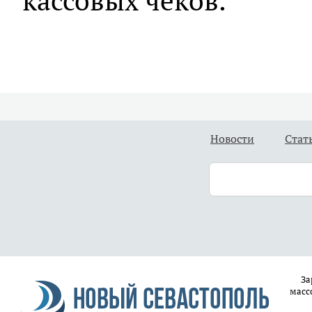
кассовых чеков.
Новости
Стат
За
масс