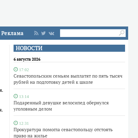
Реклама
НОВОСТИ
6 августа 2026
17:02
Севастопольским семьям выплатят по пять тысяч
рублей на подготовку детей к школе
я.
13:14
Подаренный девушке велосипед обернулся
уголовным делом
.
12:31
Прокуратура помогла севастопольцу отстоять
право на жилье