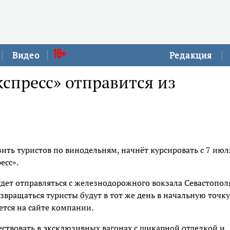
16+
Видео
Редакция
спресс» отправится из
ить туристов по винодельням, начнёт курсировать с 7 июл
есс».
дет отправляться с железнодорожного вокзала Севастополя
озвращаться туристы будут в тот же день в начальную точку
ется на сайте компании.
шествовать в эксклюзивных вагонах с шикарной отделкой и