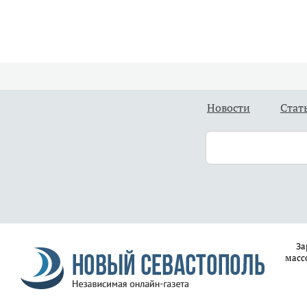
Новости
Стат
За
масс