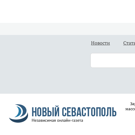
Новости
Стат
За
масс