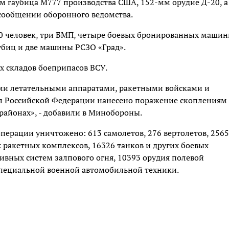
м гаубица М777 производства США, 152-мм орудие Д-20, а
 сообщении оборонного ведомства.
00 человек, три БМП, четыре боевых бронированных машин
убиц и две машины РСЗО «Град».
х складов боеприпасов ВСУ.
ми летательными аппаратами, ракетными войсками и
л Российской Федерации нанесено поражение скоплениям
районах», - добавили в Минобороны.
перации уничтожено: 613 самолетов, 276 вертолетов, 256
 ракетных комплексов, 16326 танков и других боевых
вных систем залпового огня, 10393 орудия полевой
специальной военной автомобильной техники.