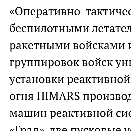
«Оперативно-тактичес
беспилотными летате
ракетными войсками 
группировок войск ун
установки реактивной
огня HIMARS производ
машин реактивной сис
«Град», две пусковые 