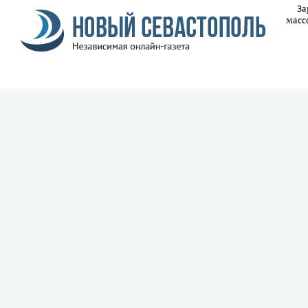
За
масс