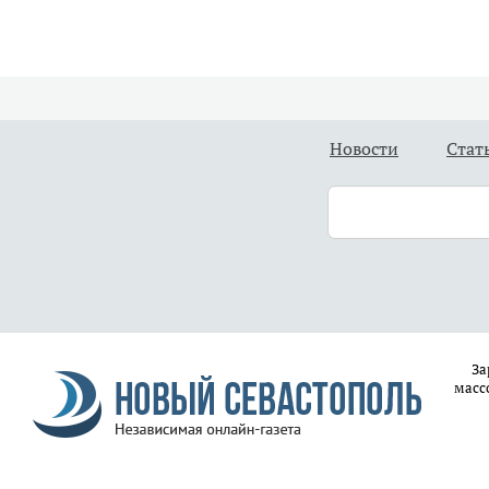
Новости
Стат
За
масс