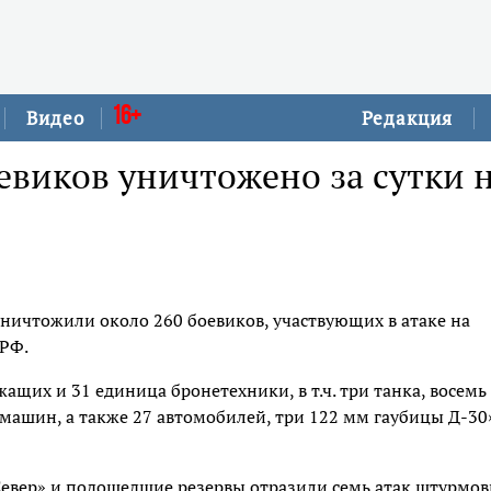
16+
Видео
Редакция
евиков уничтожено за сутки 
ничтожили около 260 боевиков, участвующих в атаке на
 РФ.
ащих и 31 единица бронетехники, в т.ч. три танка, восемь
ашин, а также 27 автомобилей, три 122 мм гаубицы Д-30»
Север» и подошедшие резервы отразили семь атак штурмо