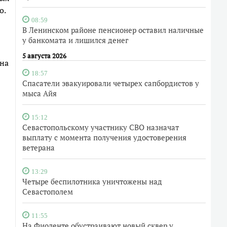
о.
08:59
В Ленинском районе пенсионер оставил наличные
у банкомата и лишился денег
5 августа 2026
на
18:57
Спасатели эвакуировали четырех сапбордистов у
мыса Айя
15:12
Севастопольскому участнику СВО назначат
выплату с момента получения удостоверения
ветерана
13:29
Четыре беспилотника уничтожены над
Севастополем
11:55
На Фиоленте обустраивают новый сквер у