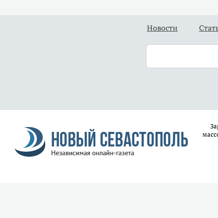
Новости
Стат
За
масс