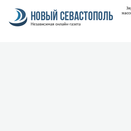
За
масс