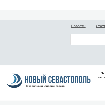
Новости
Стат
За
масс