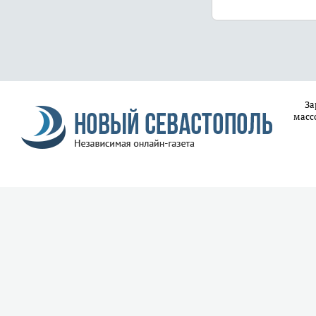
За
масс