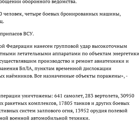
ообщении оборонного ведомства.
00 человек, четыре боевых бронированных машины,
ц.
еприпасов ВСУ.
й Федерации нанесен групповой удар высокоточным
тными летательными аппаратами по объектам энергетики
уществлявшим производство и ремонт авиатехники и
 хранения БпЛА, пунктам временной дислокации
х наёмников. Все назначенные объекты поражены», -
перации уничтожены: 641 самолет, 283 вертолета, 30950
х ракетных комплексов, 17805 танков и других боевых
ивных систем залпового огня, 13952 орудия полевой
ной военной автомобильной техники.