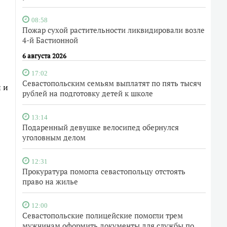
08:58
Пожар сухой растительности ликвидировали возле
4-й Бастионной
6 августа 2026
17:02
Севастопольским семьям выплатят по пять тысяч
 и
рублей на подготовку детей к школе
13:14
Подаренный девушке велосипед обернулся
уголовным делом
12:31
Прокуратура помогла севастопольцу отстоять
право на жилье
12:00
Севастопольские полицейские помогли трем
мужчинам оформить документы для службы по