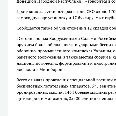
Донецкой Народной Республики», - говорится в с
Противник за сутки потерял в зоне СВО около 17
самоходную артустановку и 17 буксируемых гауби
Сообщается также об уничтожении 12 складов бо
«Сегодня ночью Вооруженными Силами Российско
оружием большой дальности и ударными беспило
оборонно-промышленного комплекса Украины, ос
ракетного вооружения, а также местам сборки и
националистических формирований и иностранны
добавили в Минобороны.
Всего с начала проведения специальной военной о
беспилотных летательных аппаратов, 575 зенитны
бронированных машин, 1434 боевые машины реакт
артиллерии и минометов, 25520 единиц специаль