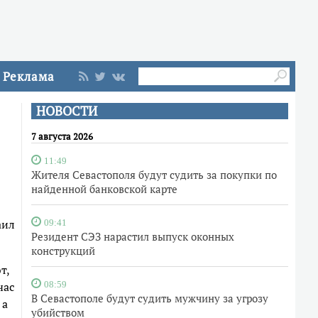
Реклама
НОВОСТИ
7 августа 2026
11:49
Жителя Севастополя будут судить за покупки по
найденной банковской карте
аил
09:41
Резидент СЭЗ нарастил выпуск оконных
конструкций
т,
час
08:59
В Севастополе будут судить мужчину за угрозу
 а
убийством