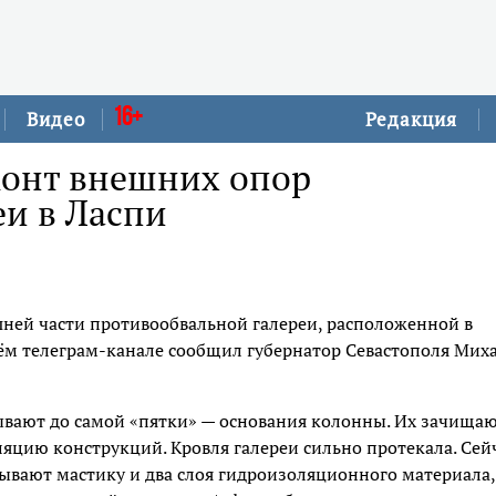
16+
Видео
Редакция
монт внешних опор
еи в Ласпи
ней части противообвальной галереи, расположенной в
воём телеграм-канале сообщил губернатор Севастополя Мих
пывают до самой «пятки» — основания колонны. Их зачищаю
яцию конструкций. Кровля галереи сильно протекала. Сей
вают мастику и два слоя гидроизоляционного материала,