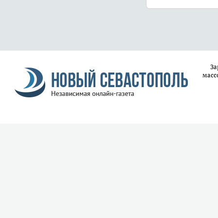
За
масс