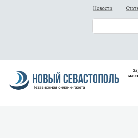
Новости
Стат
За
масс