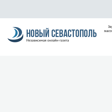
За
масс