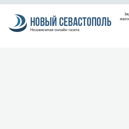
За
масс