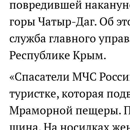
повредившей накануне
горы Чатыр-Даг. Об эт
служба главного упра
Республике Крым.
«Спасатели МЧС Росс
туристке, которая под
Мраморной пещеры. П
шина. На носилках ж