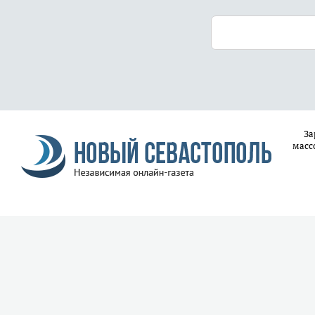
За
масс