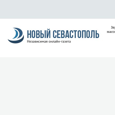
За
масс