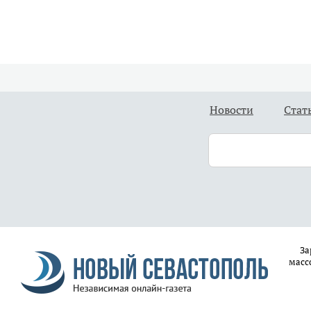
Новости
Стат
За
масс