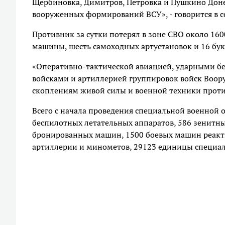
Щербиновка, Димитров, Петровка и Пушкино Доне
вооруженных формирований ВСУ», - говорится в 
Противник за сутки потерял в зоне СВО около 160
машины, шесть самоходных артустановок и 16 бу
«Оперативно-тактической авиацией, ударными б
войсками и артиллерией группировок войск Воо
скоплениям живой силы и военной техники против
Всего с начала проведения специальной военной 
беспилотных летательных аппаратов, 586 зенитны
бронированных машин, 1500 боевых машин реакти
артиллерии и минометов, 29123 единицы специа