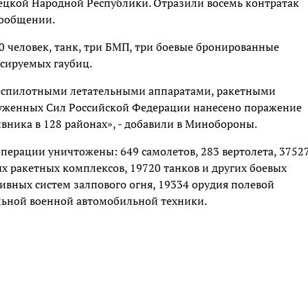
цкой Народной Республики. Отразили восемь контратак
сообщении.
0 человек, танк, три БМП, три боевые бронированные
ксируемых гаубиц.
еспилотными летательными аппаратами, ракетными
руженных Сил Российской Федерации нанесено поражение
ника в 128 районах», - добавили в Минобороны.
операции уничтожены: 649 самолетов, 283 вертолета, 3752
х ракетных комплексов, 19720 танков и других боевых
вных систем залпового огня, 19334 орудия полевой
льной военной автомобильной техники.