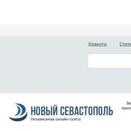
Новости
Стат
За
масс