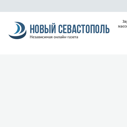
За
масс