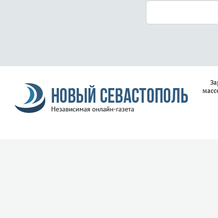
За
масс