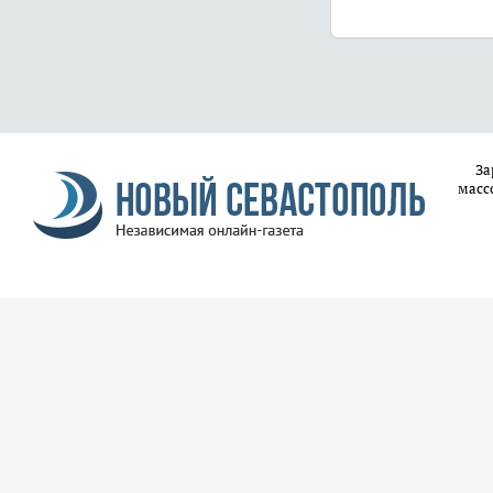
За
масс