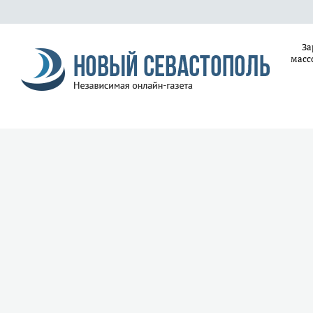
За
масс