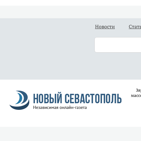
Новости
Стат
За
масс