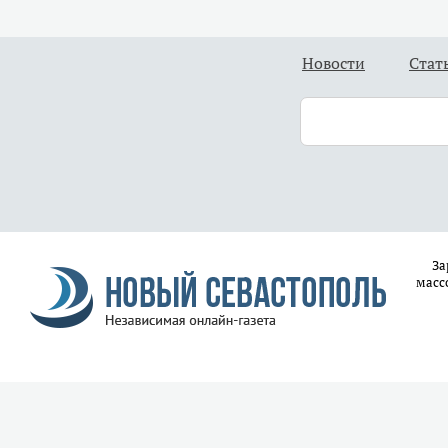
Новости
Стат
За
масс